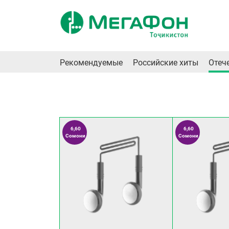
Рекомендуемые
Российские хиты
Отеч
6,60
6,60
Сомони
Сомони