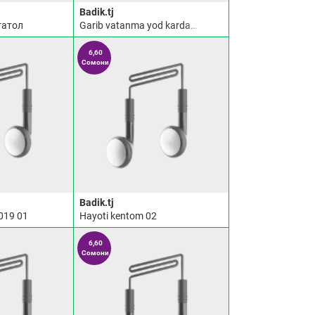
Badik.tj
гатол
Garib vatanma yod kardam 02
6,60
Сомони
Badik.tj
019 01
Hayoti kentom 02
6,60
Сомони