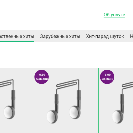
Об услуге
ественные хиты
Зарубежные хиты
Хит-парад шуток
Н
6,60
6,60
Сомони
Сомони