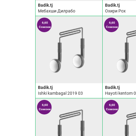
Badik.tj
Badik.tj
Мебахши Дилрабо
Охири Рох
6,60
6,60
Сомони
Сомони
Badik.tj
Badik.tj
Ishki kambagal 2019 03
Hayoti kentom 
6,60
6,60
Сомони
Сомони