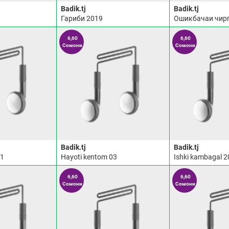
Badik.tj
Badik.tj
Гариби 2019
Ошикбачаи чир
6,60
6,60
Сомони
Сомони
Badik.tj
Badik.tj
01
Hayoti kentom 03
Ishki kambagal 2
6,60
6,60
Сомони
Сомони