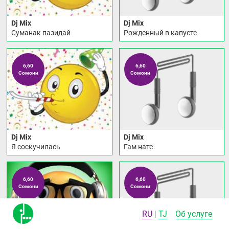
Dj Mix
Dj Mix
Суманак пазидай
Рожденный в капусте
6,60
6,60
Сомони
Сомони
Dj Mix
Dj Mix
Я соскучилась
Гам нате
6,60
6,60
Сомони
Сомони
RU
TJ
Об услуге