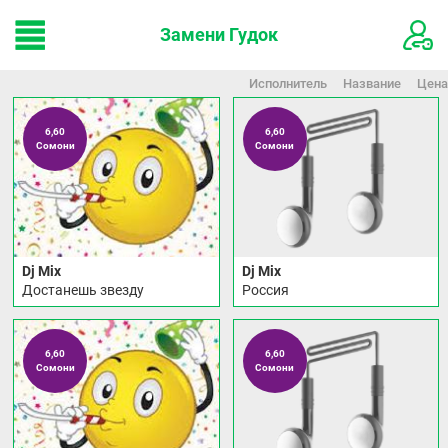
Замени Гудок
Исполнитель
Название
Цена
6,60
6,60
Сомони
Сомони
Dj Mix
Dj Mix
Достанешь звезду
Россия
6,60
6,60
Сомони
Сомони